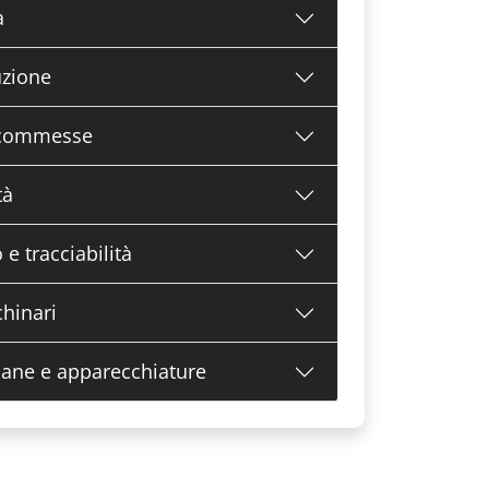
a
uzione
o commesse
tà
e tracciabilità
hinari
mane e apparecchiature