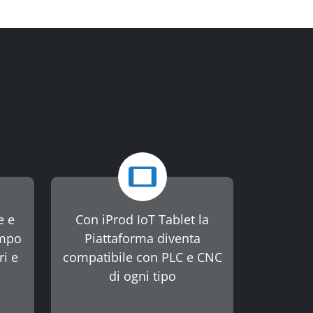
e e
Con iProd IoT Tablet la
empo
Piattaforma diventa
ri e
compatibile con PLC e CNC
di ogni tipo