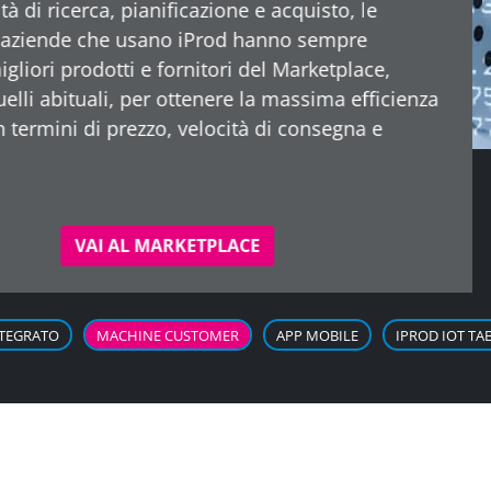
e controllati dalla pia
equipaggiato con un si
o sensori digitali e inte
NTEGRATO
MACHINE CUSTOMER
APP MOBILE
IPROD IOT TA
I nostri Partner