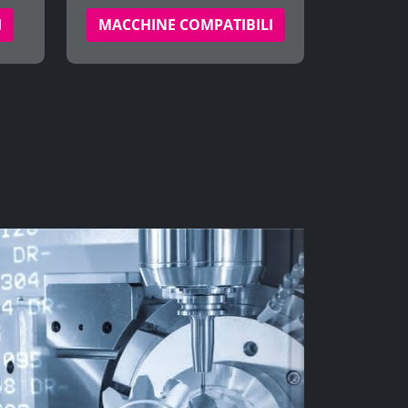
I
MACCHINE COMPATIBILI
ro nella gestione ordinaria e
ovvigionamento di materie prime,
umabili e servizi, delegando alla
tomatico del suo fabbisogno
iani di produzione assegnati all’asset