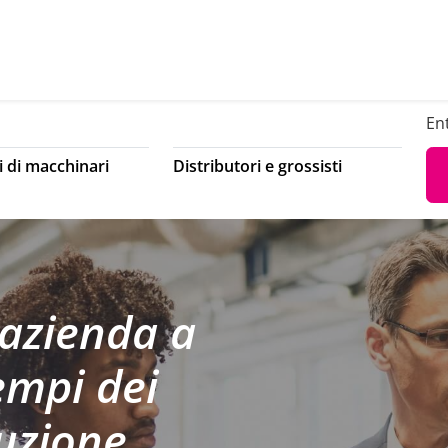
En
i di macchinari
Distributori e grossisti
 azienda a
tempi dei
duzione