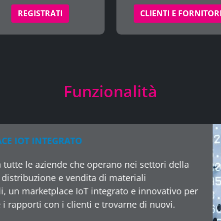
REGISTRATI
CLIENTI E FORNITOR
Funzionalità
MACHINE CUSTOMER
Risparmia tempo e dena
straordinaria dell’appr
accessori, ricambi, cons
macchina l’acquisto au
produttivo, in base ai p