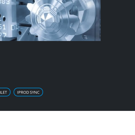
ttaforma iProd, quando questo è
stema elettronico come un PLC, CNC
rconnesso all’IoT Tablet.
BLET
IPROD SYNC