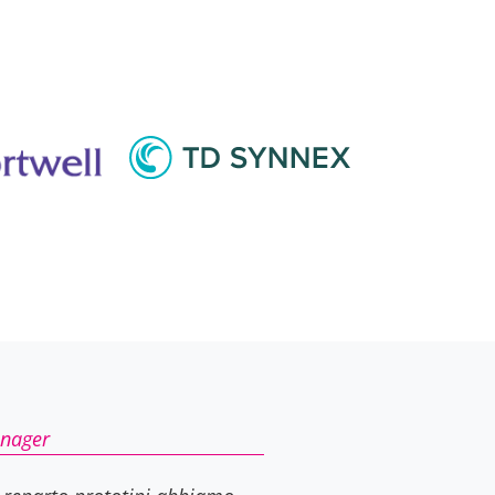
nager
 reparto prototipi abbiamo
el 15% in pochi mesi
oduzione. Notevole per chi
i come noi.