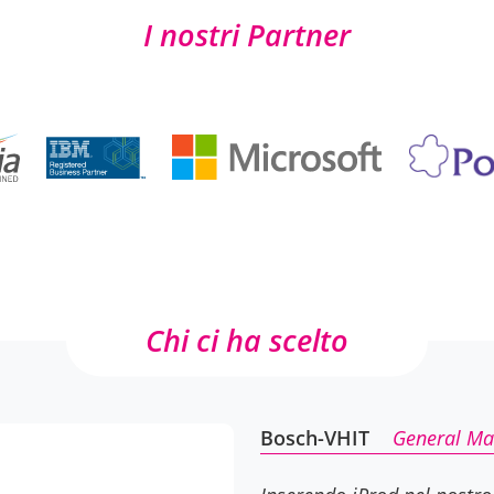
Chi ci ha scelto
Bosch-VHIT
General Ma
Inserendo iProd nel nostro
aumentato il nostro OEE d
aumentando i volumi di pr
partiva già con ottime bas