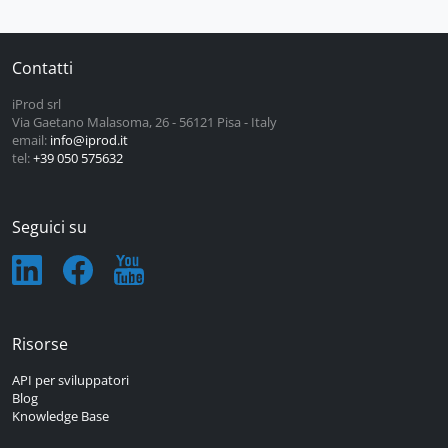
Contatti
iProd srl
Via Gaetano Malasoma, 26 - 56121 Pisa - Italy
email:
info@iprod.it
tel:
+39 050 575632
Seguici su
Risorse
API per sviluppatori
Blog
Knowledge Base